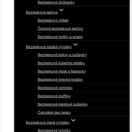
Bezlepkové strúhanky
Bezlepkové pečivo
Bezlepkový chlieb
Čerstvé bezlepkové pečivo
Bezlepkové tortilly a wrapy
Bezlepkové sladké výrobky
Bezlepkové keksy a sušienky
Bezlepkové kúpeľné oblátky
Bezlepkové müsli a flapjacky
Bezlepkové linecké koláče
Bezlepkové venčeky
Bezlepkové muffiny
Bezlepkové maslové sušienky
Čokolády bez lepku
Bezlepkové slané výrobky
Bezlepkové tyčinky