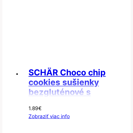
SCHÄR Choco chip
cookies sušienky
bezgluténové s
kúskami čokolády
1.89
€
1×100 g
Zobraziť viac info