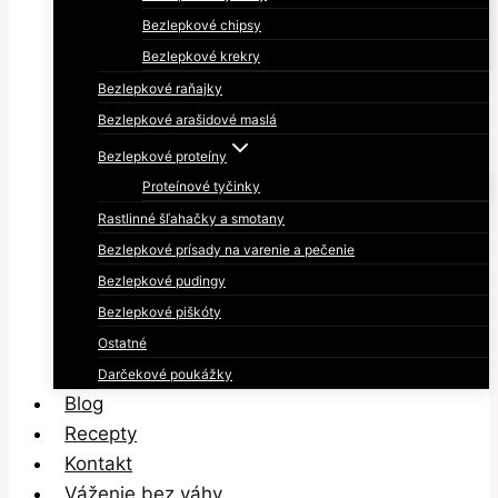
Bezlepkové chipsy
Bezlepkové krekry
Bezlepkové raňajky
Bezlepkové arašidové maslá
Bezlepkové proteíny
Proteínové tyčinky
Rastlinné šľahačky a smotany
Bezlepkové prísady na varenie a pečenie
Bezlepkové pudingy
Bezlepkové piškóty
Ostatné
Darčekové poukážky
Blog
Recepty
Kontakt
Váženie bez váhy