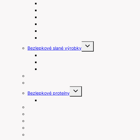
Bezlepkové müsli a flapjacky
Bezlepkové linecké koláče
Bezlepkové venčeky
Bezlepkové muffiny
Bezlepkové maslové sušienky
Čokolády bez lepku
Toggle
Bezlepkové slané výrobky
child
menu
Bezlepkové tyčinky
Bezlepkové chipsy
Bezlepkové krekry
Bezlepkové raňajky
Bezlepkové arašidové maslá
Toggle
Bezlepkové proteíny
child
menu
Proteínové tyčinky
Rastlinné šľahačky a smotany
Bezlepkové prísady na varenie a pečenie
Bezlepkové pudingy
Bezlepkové piškóty
Ostatné