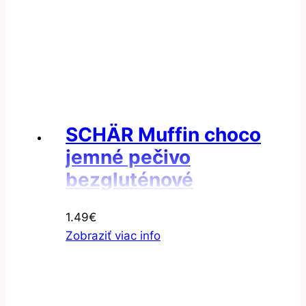
SCHÄR Muffin choco
jemné pečivo
bezgluténové
kakaové 1×65 g
1.49
€
Zobraziť viac info