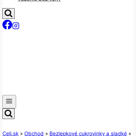
Celi.sk
»
Obchod
»
Bezlepkové cukrovinky a sladké
»