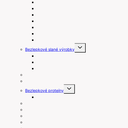
Bezlepkové kúpeľné oblátky
Bezlepkové müsli a flapjacky
Bezlepkové linecké koláče
Bezlepkové venčeky
Bezlepkové muffiny
Bezlepkové maslové sušienky
Čokolády bez lepku
Toggle
Bezlepkové slané výrobky
child
menu
Bezlepkové tyčinky
Bezlepkové chipsy
Bezlepkové krekry
Bezlepkové raňajky
Bezlepkové arašidové maslá
Toggle
Bezlepkové proteíny
child
menu
Proteínové tyčinky
Rastlinné šľahačky a smotany
Bezlepkové prísady na varenie a pečenie
Bezlepkové pudingy
Bezlepkové piškóty