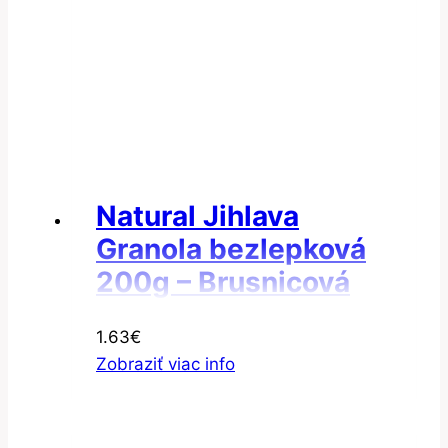
Natural Jihlava
Granola bezlepková
200g – Brusnicová
granola
1.63
€
Zobraziť viac info