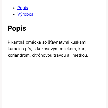
Popis
Výrobca
Popis
Pikantná omáčka so šťavnatými kúskami
kuracích pŕs, s kokosovým mliekom, kari,
koriandrom, citrónovou trávou a limetkou.