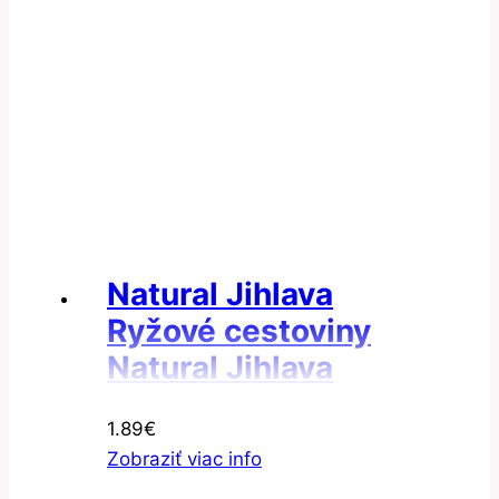
Natural Jihlava
Ryžové cestoviny
Natural Jihlava
Cestoviny ryžové
1.89
€
hviezdičky
Zobraziť viac info
bezgluténové 300g