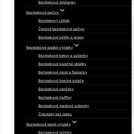
Bezlepkové strúhanky
Bezlepkové pečivo
Bezlepkový chlieb
Čerstvé bezlepkové pečivo
Bezlepkové tortilly a wrapy
Bezlepkové sladké výrobky
Bezlepkové keksy a sušienky
Bezlepkové kúpeľné oblátky
Bezlepkové müsli a flapjacky
Bezlepkové linecké koláče
Bezlepkové venčeky
Bezlepkové muffiny
Bezlepkové maslové sušienky
Čokolády bez lepku
Bezlepkové slané výrobky
Bezlepkové tyčinky