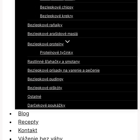
Bezlepkové chipsy
Bezlepkové krekry
Bezlepkové raňajky
Bezlepkové arašidové maslá
Bezlepkové proteíny
Proteínové tyčinky
Rastlinné šľahačky a smotany
Bezlepkové prísady na varenie a pečenie
Bezlepkové pudingy
Bezlepkové piškóty
Ostatné
Darčekové poukážky
Blog
Recepty
Kontakt
Váženie bez váhy