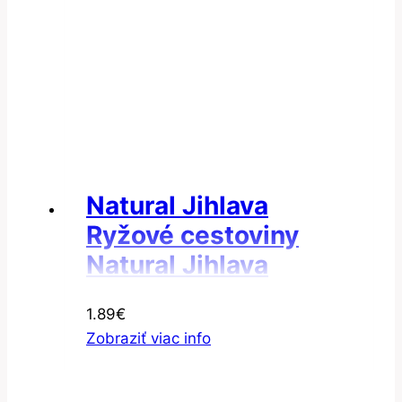
Natural Jihlava
Ryžové cestoviny
Natural Jihlava
Cestoviny ryžové
1.89
€
hviezdičky
Zobraziť viac info
bezgluténové 300g