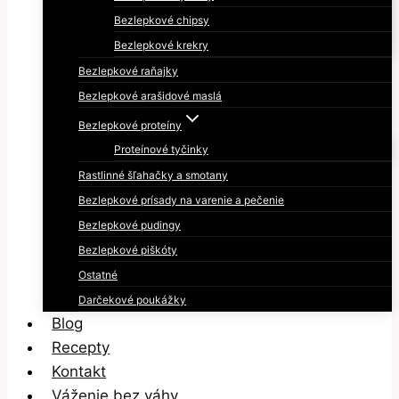
Bezlepkové chipsy
Bezlepkové krekry
Bezlepkové raňajky
Bezlepkové arašidové maslá
Bezlepkové proteíny
Proteínové tyčinky
Rastlinné šľahačky a smotany
Bezlepkové prísady na varenie a pečenie
Bezlepkové pudingy
Bezlepkové piškóty
Ostatné
Darčekové poukážky
Blog
Recepty
Kontakt
Váženie bez váhy