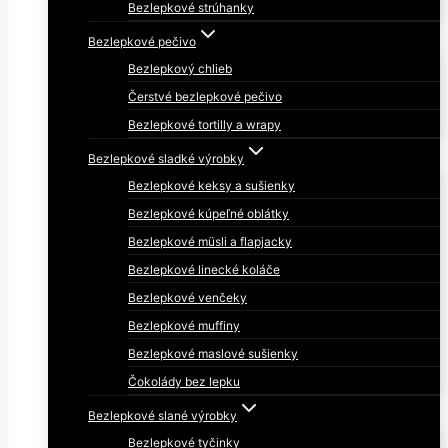
Bezlepkové strúhanky
Bezlepkové pečivo
Bezlepkový chlieb
Čerstvé bezlepkové pečivo
Bezlepkové tortilly a wrapy
Bezlepkové sladké výrobky
Bezlepkové keksy a sušienky
Bezlepkové kúpeľné oblátky
Bezlepkové müsli a flapjacky
Bezlepkové linecké koláče
Bezlepkové venčeky
Bezlepkové muffiny
Bezlepkové maslové sušienky
Čokolády bez lepku
Bezlepkové slané výrobky
Bezlepkové tyčinky