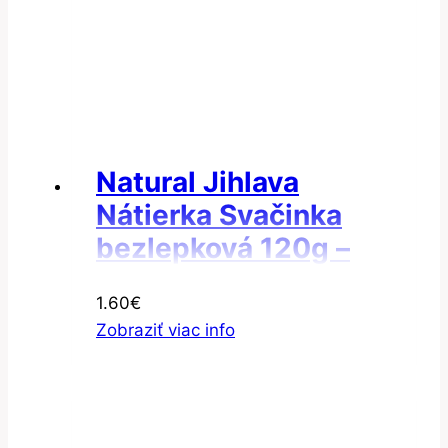
Natural Jihlava
Nátierka Svačinka
bezlepková 120g –
Nátierka sójová
1.60
€
Zobraziť viac info