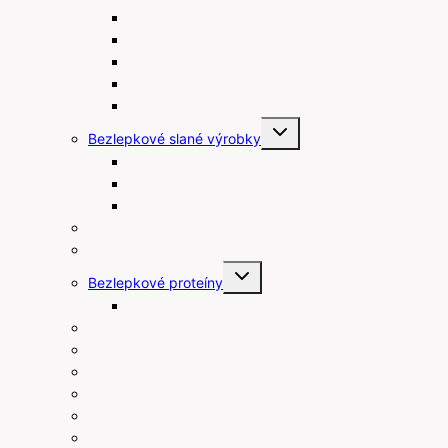
Bezlepkové linecké koláče
Bezlepkové venčeky
Bezlepkové muffiny
Bezlepkové maslové sušienky
Čokolády bez lepku
Toggle
Bezlepkové slané výrobky
child
menu
Bezlepkové tyčinky
Bezlepkové chipsy
Bezlepkové krekry
Bezlepkové raňajky
Bezlepkové arašidové maslá
Toggle
Bezlepkové proteíny
child
menu
Proteínové tyčinky
Rastlinné šľahačky a smotany
Bezlepkové prísady na varenie a pečenie
Bezlepkové pudingy
Bezlepkové piškóty
Ostatné
Darčekové poukážky