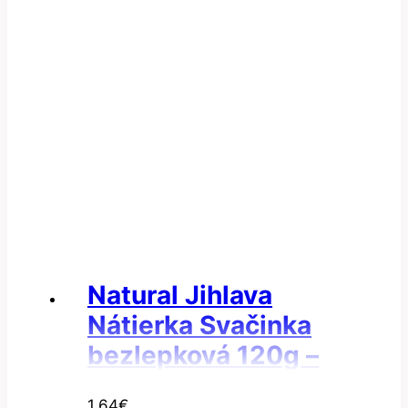
Natural Jihlava
Nátierka Svačinka
bezlepková 120g –
Nátierka fazuľová
1.64
€