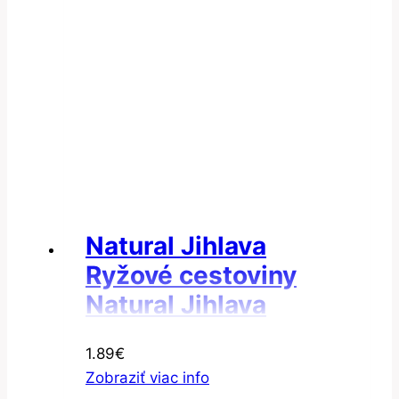
Natural Jihlava
Ryžové cestoviny
Natural Jihlava
Cestoviny ryžové
1.89
€
penne bezgluténové
Zobraziť viac info
300g