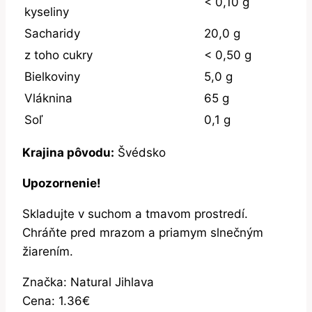
< 0,10 g
kyseliny
Sacharidy
20,0 g
z toho cukry
< 0,50 g
Bielkoviny
5,0 g
Vláknina
65 g
Soľ
0,1 g
Krajina pôvodu:
Švédsko
Upozornenie!
Skladujte v suchom a tmavom prostredí.
Chráňte pred mrazom a priamym slnečným
žiarením.
Značka: Natural Jihlava
Cena: 1.36€