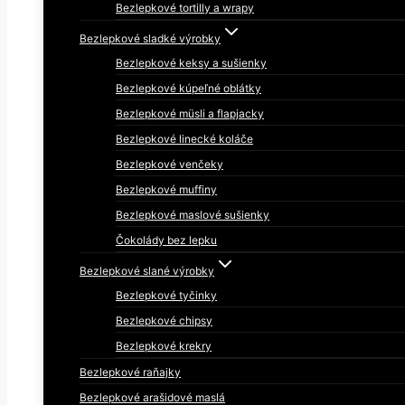
Bezlepkové tortilly a wrapy
Bezlepkové sladké výrobky
Bezlepkové keksy a sušienky
Bezlepkové kúpeľné oblátky
Bezlepkové müsli a flapjacky
Bezlepkové linecké koláče
Bezlepkové venčeky
Bezlepkové muffiny
Bezlepkové maslové sušienky
Čokolády bez lepku
Bezlepkové slané výrobky
Bezlepkové tyčinky
Bezlepkové chipsy
Bezlepkové krekry
Bezlepkové raňajky
Bezlepkové arašidové maslá