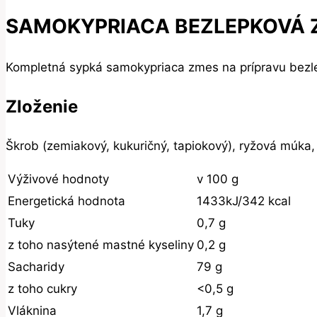
SAMOKYPRIACA BEZLEPKOVÁ Z
Kompletná sypká samokypriaca zmes na prípravu bezlep
Zloženie
Škrob (zemiakový, kukuričný, tapiokový), ryžová múka, 
Výživové hodnoty
v 100 g
Energetická hodnota
1433kJ/342 kcal
Tuky
0,7 g
z toho nasýtené mastné kyseliny
0,2 g
Sacharidy
79 g
z toho cukry
<0,5 g
Vláknina
1,7 g