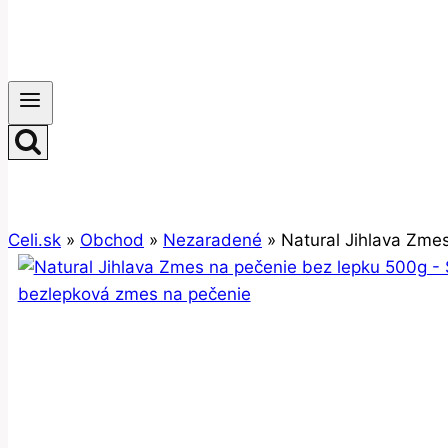
Celi.sk
»
Obchod
»
Nezaradené
»
Natural Jihlava Zme