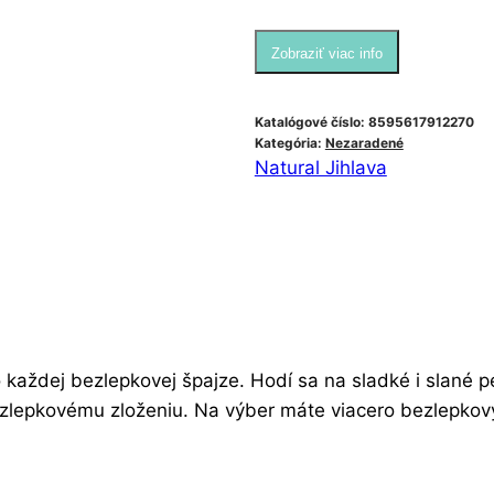
Zobraziť viac info
Katalógové číslo:
8595617912270
Kategória:
Nezaradené
Natural Jihlava
 každej bezlepkovej špajze. Hodí sa na sladké i slané 
bezlepkovému zloženiu. Na výber máte viacero bezlepkov