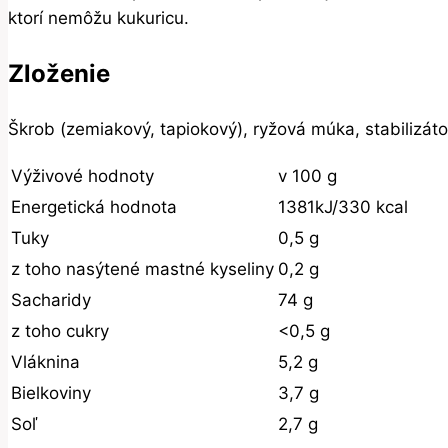
ktorí nemôžu kukuricu.
Zloženie
Škrob (zemiakový, tapiokový), ryžová múka, stabilizátor
Výživové hodnoty
v 100 g
Energetická hodnota
1381kJ/330 kcal
Tuky
0,5 g
z toho nasýtené mastné kyseliny
0,2 g
Sacharidy
74 g
z toho cukry
<0,5 g
Vláknina
5,2 g
Bielkoviny
3,7 g
Soľ
2,7 g