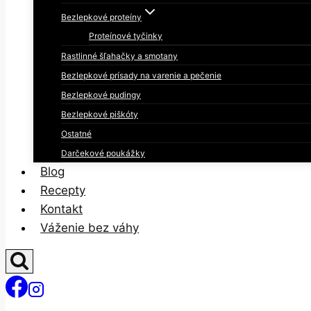
Bezlepkové proteíny
Proteínové tyčinky
Rastlinné šľahačky a smotany
Bezlepkové prísady na varenie a pečenie
Bezlepkové pudingy
Bezlepkové piškóty
Ostatné
Darčekové poukážky
Blog
Recepty
Kontakt
Váženie bez váhy