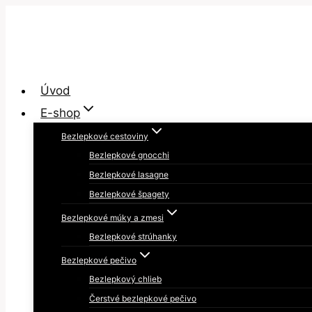
Skip
to
content
Úvod
E-shop
Bezlepkové cestoviny
Bezlepkové gnocchi
Bezlepkové lasagne
Bezlepkové špagety
Bezlepkové múky a zmesi
Bezlepkové strúhanky
Bezlepkové pečivo
Bezlepkový chlieb
Čerstvé bezlepkové pečivo