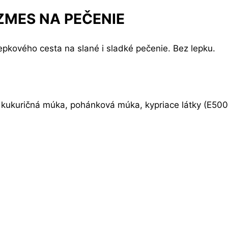
MES NA PEČENIE
kového cesta na slané i sladké pečenie. Bez lepku.
kukuričná múka, pohánková múka, kypriace látky (E500ii,