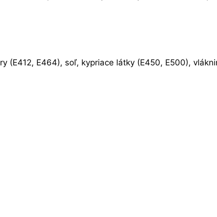
y (E412, E464), soľ, kypriace látky (E450, E500), vlákni