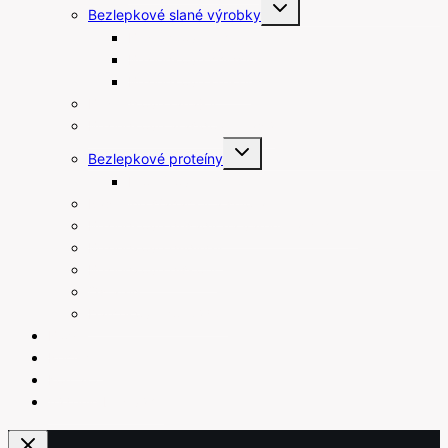
Toggle
Bezlepkové slané výrobky
child
menu
Bezlepkové tyčinky
Bezlepkové chipsy
Bezlepkové krekry
Bezlepkové raňajky
Bezlepkové arašidové maslá
Toggle
Bezlepkové proteíny
child
menu
Proteínové tyčinky
Rastlinné šľahačky a smotany
Bezlepkové prísady na varenie a pečenie
Bezlepkové pudingy
Bezlepkové piškóty
Ostatné
Darčekové poukážky
Blog
Recepty
Kontakt
Váženie bez váhy