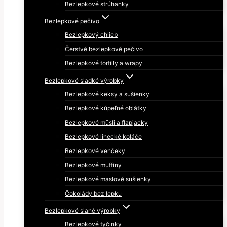
Bezlepkové strúhanky
Bezlepkové pečivo
Bezlepkový chlieb
Čerstvé bezlepkové pečivo
Bezlepkové tortilly a wrapy
Bezlepkové sladké výrobky
Bezlepkové keksy a sušienky
Bezlepkové kúpeľné oblátky
Bezlepkové müsli a flapjacky
Bezlepkové linecké koláče
Bezlepkové venčeky
Bezlepkové muffiny
Bezlepkové maslové sušienky
Čokolády bez lepku
Bezlepkové slané výrobky
Bezlepkové tyčinky