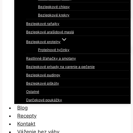
Bezlepkové chipsy
Bezlepkové krekry
Bezlepkové raňajky
Bezlepkové arašidové maslá
Bezlepkové proteíny
Proteínové tyčinky
Rastlinné šľahačky a smotany
Bezlepkové prísady na varenie a pečenie
Bezlepkové pudingy
Bezlepkové piškóty
Ostatné
Darčekové poukážky
Blog
Recepty
Kontakt
Váženie bez váhy