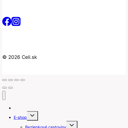
© 2026 Celi.sk
Úvod
Toggle
E-shop
child
menu
Toggle
Bezlepkové cestoviny
child