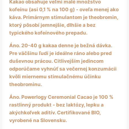
Kakao obsahuje veľmi malé množstvo
kofeínu (asi 0,1 % na 100 g) - oveľa menej ako
káva. Primárnym stimulantom je theobromin,
ktorý pôsobí jemnejšie, dlhšie a bez
typického kofeínového prepadu.
Áno. 20-40 g kakaa denne je bežná dávka.
Pre väčšinu ľudí je ideálne ráno alebo pred
duševnou prácou. Citlivejším jedincom
odporúčame vyhnúť sa večernej konzumácii
kvôli miernemu stimulačnému účinku
theobrominu.
Áno. Powerlogy Ceremonial Cacao je 100 %
rastlinný produkt - bez laktózy, lepku a
akýchkoľvek aditív. Certifikované BIO,
vyrobené na Slovensku.