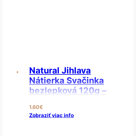
Natural Jihlava
Nátierka Svačinka
bezlepková 120g –
Nátierka
1.60
€
provensálska
Zobraziť viac info