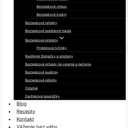
Bezlepkové chipsy
Bezlepkové krekry
Bezlepkové raňajky
Bezlepkové arašidové maslá
Bezlepkové proteíny
Proteínové tyčinky
Rastlinné šľahačky a smotany
Bezlepkové prísady na varenie a pečenie
Bezlepkové pudingy
Bezlepkové piškóty
Ostatné
Darčekové poukážky
Blog
Recepty
Kontakt
Váženie bez váhy