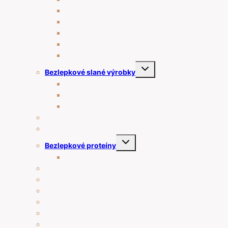
Bezlepkové linecké koláče
Bezlepkové venčeky
Bezlepkové muffiny
Bezlepkové maslové sušienky
Čokolády bez lepku
Toggle
Bezlepkové slané výrobky
child
menu
Bezlepkové tyčinky
Bezlepkové chipsy
Bezlepkové krekry
Bezlepkové raňajky
Bezlepkové arašidové maslá
Toggle
Bezlepkové proteíny
child
menu
Proteínové tyčinky
Rastlinné šľahačky a smotany
Bezlepkové prísady na varenie a pečenie
Bezlepkové pudingy
Bezlepkové piškóty
Ostatné
Darčekové poukážky