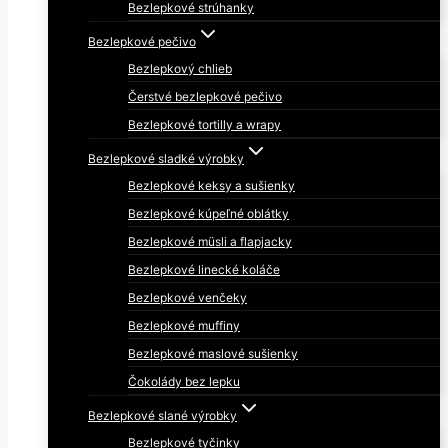
Bezlepkové strúhanky
Bezlepkové pečivo
Bezlepkový chlieb
Čerstvé bezlepkové pečivo
Bezlepkové tortilly a wrapy
Bezlepkové sladké výrobky
Bezlepkové keksy a sušienky
Bezlepkové kúpeľné oblátky
Bezlepkové müsli a flapjacky
Bezlepkové linecké koláče
Bezlepkové venčeky
Bezlepkové muffiny
Bezlepkové maslové sušienky
Čokolády bez lepku
Bezlepkové slané výrobky
Bezlepkové tyčinky