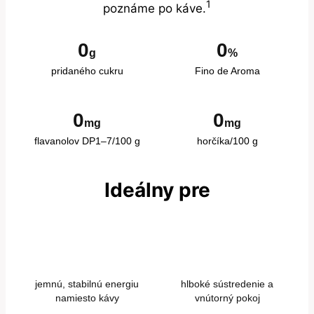
1
poznáme po káve.
0
0
g
%
pridaného cukru
Fino de Aroma
0
0
mg
mg
flavanolov DP1–7/100 g
horčíka/100 g
Ideálny pre
jemnú, stabilnú energiu
hlboké sústredenie a
namiesto kávy
vnútorný pokoj