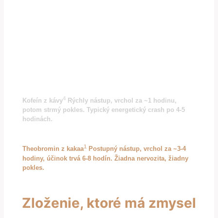
Energia
0h
2h
4h
6h
8h
4
Kofeín z kávy
Rýchly nástup, vrchol za ~1 hodinu,
potom strmý pokles. Typický energetický crash po 4-5
hodinách.
1
Theobromin z kakaa
Postupný nástup, vrchol za ~3-4
hodiny, účinok trvá 6-8 hodín. Žiadna nervozita, žiadny
pokles.
Zloženie, ktoré má zmysel