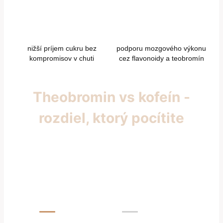
nižší príjem cukru bez
podporu mozgového výkonu
kompromisov v chuti
cez flavonoidy a teobromín
Theobromin vs kofeín -
rozdiel, ktorý pocítite
Rovnako ako káva, aj kakao aktivuje mozog. No
kým kofeín spôsobuje prudký nástup a rýchly
pokles, theobromin pôsobí jemne a dlhodobo -
bez nervozity a bez prepadu.
Kakao — theobromin
Káva — kofeín