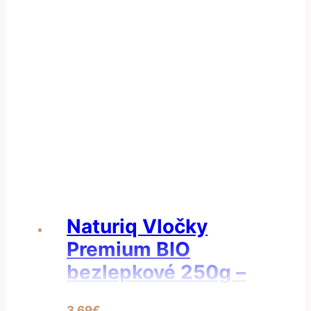
Naturiq Vločky
Premium BIO
bezlepkové 250g –
Vločky pohánkové
3.69
€