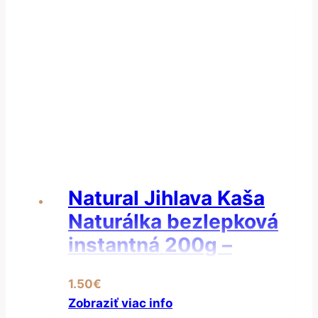
Natural Jihlava Kaša
Naturálka bezlepková
instantná 200g –
Kukuřičná instantná
1.50
€
kaša
Zobraziť viac info