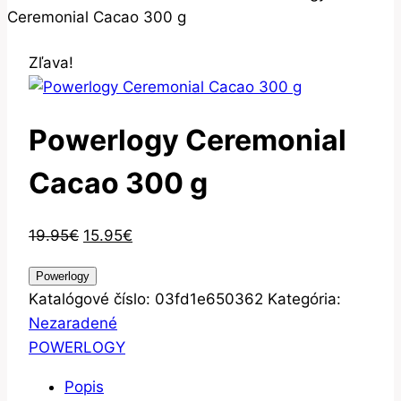
Ceremonial Cacao 300 g
Zľava!
Powerlogy Ceremonial
Cacao 300 g
Pôvodná
Aktuálna
19.95
€
15.95
€
cena
cena
Powerlogy
bola:
je:
Katalógové číslo:
03fd1e650362
Kategória:
19.95€.
15.95€.
Nezaradené
POWERLOGY
Popis