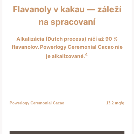
Flavanoly v kakau — záleží
na spracovaní
Alkalizácia (Dutch process) ničí až 90 %
flavanolov. Powerlogy Ceremonial Cacao nie
4
je alkalizované.
Alkalizované kakao (Dutch process)
~3 mg/g
Bežný kakaový prášok
~7 mg/g
Powerlogy Ceremonial Cacao
13,2 mg/g
Merané ako DP1–7 oligomérne flavanoly. Porovnávacie hodnoty: priemer
publikovaných štúdií pre daný typ spracovania.