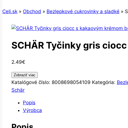
Celi.sk
»
Obchod
»
Bezlepkové cukrovinky a sladké
»
S
SCHÄR Tyčinky gris ciocc
2.49
€
Zobraziť viac
Katalógové číslo:
8008698054109
Kategória:
Bezl
Schär
Popis
Výrobca
Popis