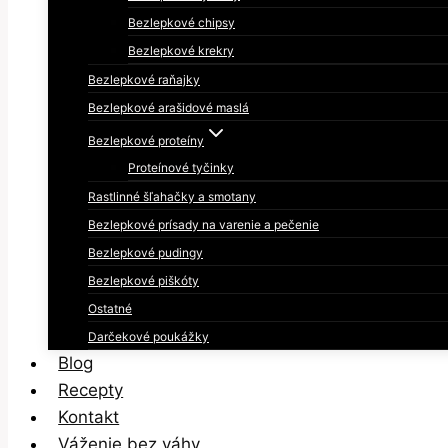
Bezlepkové chipsy
Bezlepkové krekry
Bezlepkové raňajky
Bezlepkové arašidové maslá
Bezlepkové proteíny
Proteínové tyčinky
Rastlinné šľahačky a smotany
Bezlepkové prísady na varenie a pečenie
Bezlepkové pudingy
Bezlepkové piškóty
Ostatné
Darčekové poukážky
Blog
Recepty
Kontakt
Váženie bez váhy