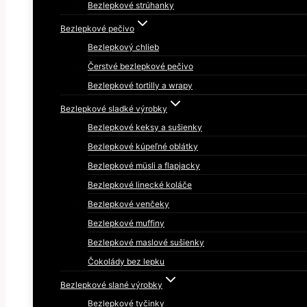
Bezlepkové strúhanky
Bezlepkové pečivo
Bezlepkový chlieb
Čerstvé bezlepkové pečivo
Bezlepkové tortilly a wrapy
Bezlepkové sladké výrobky
Bezlepkové keksy a sušienky
Bezlepkové kúpeľné oblátky
Bezlepkové müsli a flapjacky
Bezlepkové linecké koláče
Bezlepkové venčeky
Bezlepkové muffiny
Bezlepkové maslové sušienky
Čokolády bez lepku
Bezlepkové slané výrobky
Bezlepkové tyčinky