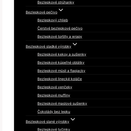
Bezlepkové strúhanky
Bezlepkové pečivo
Bezlepkový chlieb
Čerstvé bezlepkové pečivo
Bezlepkové tortilly a wrapy
Bezlepkové sladké výrobky
Bezlepkové keksy a sušienky
Bezlepkové kúpeľné oblátky
Bezlepkové müsli a flapjacky
Bezlepkové linecké koláče
Bezlepkové venčeky
Bezlepkové muffiny
Bezlepkové maslové sušienky
Čokolády bez lepku
Bezlepkové slané výrobky
Bezlepkové tyčinky