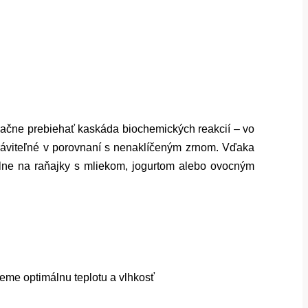
 začne prebiehať kaskáda biochemických reakcií – vo
stráviteľné v porovnaní s nenaklíčeným zrnom. Vďaka
lne na raňajky s mliekom, jogurtom alebo ovocným
jeme optimálnu teplotu a vlhkosť