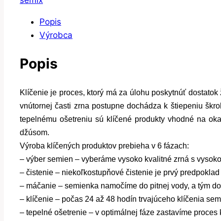
semix
Popis
Výrobca
Popis
Klíčenie je proces, ktorý má za úlohu poskytnúť dostato
vnútornej časti zrna postupne dochádza k štiepeniu škro
tepelnému ošetreniu sú klíčené produkty vhodné na ok
džúsom.
Výroba klíčených produktov prebieha v 6 fázach:
– výber semien – vyberáme vysoko kvalitné zrná s vysoko
– čistenie – niekoľkostupňové čistenie je prvý predpoklad
– máčanie – semienka namočíme do pitnej vody, a tým do
– klíčenie – počas 24 až 48 hodín trvajúceho klíčenia sem
– tepelné ošetrenie – v optimálnej fáze zastavíme proces