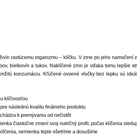
k živín rastúcemu organizmu – klíčku. V zrne po jeho namočení
bov, bielkovín a tukov. Naklíčené zrno je vďaka tomu lepšie 
amžitú konzumáciu. Kľúčené ovsené vločky bez lepku sú ideá
u klíčivosťou
 pre následnú kvalitu finálneho produktu
chádza k premývaniu od nečistôt
ienka čiastočne zmení svoj nutričný profil, počas klíčenia sledu
 klíčenia, semienka teple ošetríme a dosušíme