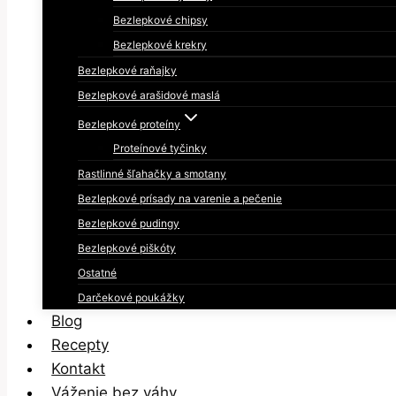
Bezlepkové chipsy
Bezlepkové krekry
Bezlepkové raňajky
Bezlepkové arašidové maslá
Bezlepkové proteíny
Proteínové tyčinky
Rastlinné šľahačky a smotany
Bezlepkové prísady na varenie a pečenie
Bezlepkové pudingy
Bezlepkové piškóty
Ostatné
Darčekové poukážky
Blog
Recepty
Kontakt
Váženie bez váhy