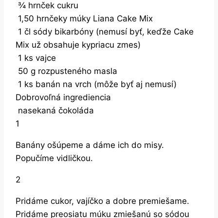
¾
hrnček
cukru
1,50
hrnčeky
múky Liana Cake Mix
1
čl
sódy bikarbóny (nemusí byť, keďže Cake
Mix už obsahuje kypriacu zmes)
1
ks
vajce
50
g
rozpusteného masla
1
ks
banán na vrch (môže byť aj nemusí)
Dobrovoľná ingrediencia
nasekaná čokoláda
1
Banány ošúpeme a dáme ich do misy.
Popučíme vidličkou.
2
Pridáme cukor, vajíčko a dobre premiešame.
Pridáme preosiatu múku zmiešanú so sódou