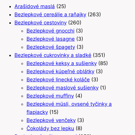
Arašidové maslá
(25)
Bezlepkové cereálie a raňajky
(263)
Bezlepkové cestoviny
(260)
Bezlepkové gnocchi
(3)
Bezlepkové lasagne
(3)
Bezlepkové špagety
(3)
Bezlepkové cukrovinky a sladké
(351)
Bezlepkové keksy a sušienky
(85)
Bezlepkové kúpeľné oblátky
(3)
Bezlepkové linecké koláče
(3)
Bezlepkové maslové sušienky
(1)
Bezlepkové muffiny
(4)
Bezlepkové müsli, ovsené tyčinky a
flapjacky
(15)
Bezlepkové venčeky
(3)
Čokolády bez lepku
(8)