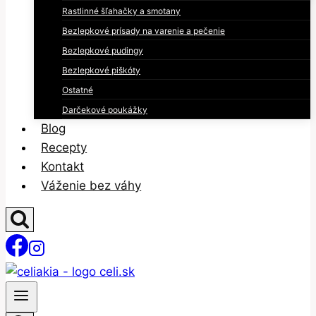
Rastlinné šľahačky a smotany
Bezlepkové prísady na varenie a pečenie
Bezlepkové pudingy
Bezlepkové piškóty
Ostatné
Darčekové poukážky
Blog
Recepty
Kontakt
Váženie bez váhy