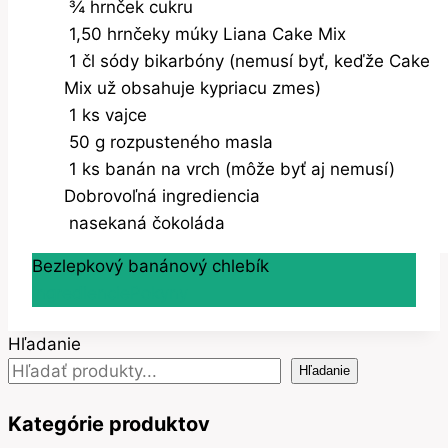
¾
hrnček
cukru
1,50
hrnčeky
múky Liana Cake Mix
1
čl
sódy bikarbóny (nemusí byť, keďže Cake
Mix už obsahuje kypriacu zmes)
1
ks
vajce
50
g
rozpusteného masla
1
ks
banán na vrch (môže byť aj nemusí)
Dobrovoľná ingrediencia
nasekaná čokoláda
Bezlepkový banánový chlebík
Ingrediencie
Pokyny
Hľadanie
Hľadanie
Kategórie produktov