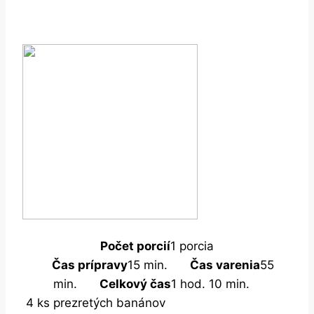
Počet porcií
1 porcia
Čas prípravy
15 min.
Čas varenia
55
min.
Celkový čas
1 hod. 10 min.
4
ks
prezretých banánov