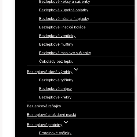
Bezlepkové keksy a sušienky
Bezlepkové kúpeľné oblátky
Bezlepkové müsli a flapjacky
Bezlepkové linecké koláče
Bezlepkové venčeky
Bezlepkové muffiny
Bezlepkové maslové sušienky
Čokolády bez lepku
Bezlepkové slané výrobky
Bezlepkové tyčinky
Bezlepkové chipsy
Bezlepkové krekry
Bezlepkové raňajky
Bezlepkové arašidové maslá
Bezlepkové proteíny
Proteínové tyčinky