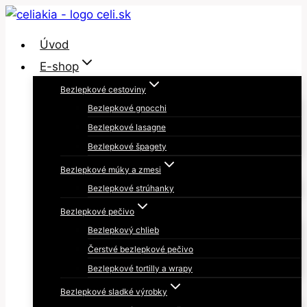
Skip
to
Úvod
content
E-shop
Bezlepkové cestoviny
Bezlepkové gnocchi
Bezlepkové lasagne
Bezlepkové špagety
Bezlepkové múky a zmesi
Bezlepkové strúhanky
Bezlepkové pečivo
Bezlepkový chlieb
Čerstvé bezlepkové pečivo
Bezlepkové tortilly a wrapy
Bezlepkové sladké výrobky