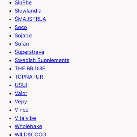
SinPhe
Slowlandia
ŠMAJSTRLA
Soco
Sojade
Šufan
Superstrava
Swedish Supplements
THE BRIDGE
TOPNATUR
USUI
Valor
Vepy
Vince
Vitalvibe
Wholebake
WILD&COCO