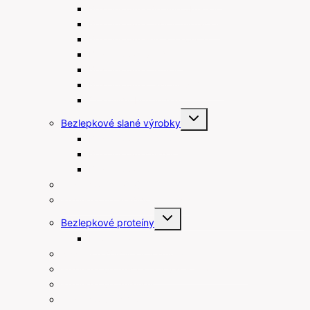
Bezlepkové kúpeľné oblátky
Bezlepkové müsli a flapjacky
Bezlepkové linecké koláče
Bezlepkové venčeky
Bezlepkové muffiny
Bezlepkové maslové sušienky
Čokolády bez lepku
Toggle
Bezlepkové slané výrobky
child
menu
Bezlepkové tyčinky
Bezlepkové chipsy
Bezlepkové krekry
Bezlepkové raňajky
Bezlepkové arašidové maslá
Toggle
Bezlepkové proteíny
child
menu
Proteínové tyčinky
Rastlinné šľahačky a smotany
Bezlepkové prísady na varenie a pečenie
Bezlepkové pudingy
Bezlepkové piškóty