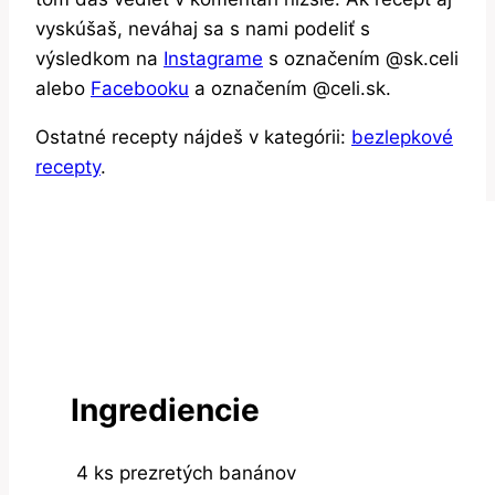
vyskúšaš, neváhaj sa s nami podeliť s
výsledkom na
Instagrame
s označením @sk.celi
alebo
Facebooku
a označením @celi.sk.
Ostatné recepty nájdeš v kategórii:
bezlepkové
recepty
.
Ingrediencie
4
ks
prezretých banánov