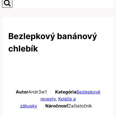
Bezlepkový banánový
chlebík
Autor
Andr3w1
Kategória
Bezlepkové
recepty
,
Koláče a
zákusky
Náročnosť
Začiatočník