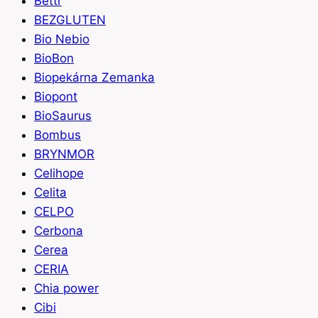
Bettr
BEZGLUTEN
Bio Nebio
BioBon
Biopekárna Zemanka
Biopont
BioSaurus
Bombus
BRYNMOR
Celihope
Celita
CELPO
Cerbona
Cerea
CERIA
Chia power
Cibi