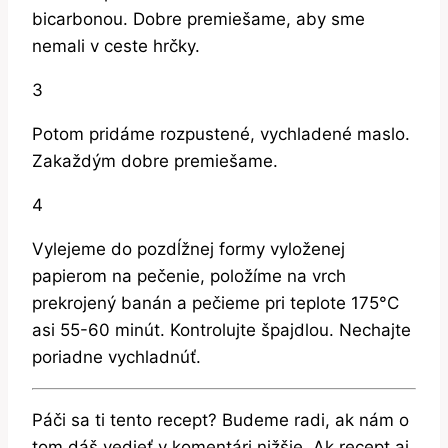
bicarbonou. Dobre premiešame, aby sme
nemali v ceste hrčky.
3
Potom pridáme rozpustené, vychladené maslo.
Zakaždým dobre premiešame.
4
Vylejeme do pozdĺžnej formy vyloženej
papierom na pečenie, položíme na vrch
prekrojený banán a pečieme pri teplote 175°C
asi 55-60 minút. Kontrolujte špajdlou. Nechajte
poriadne vychladnúť.
Páči sa ti tento recept? Budeme radi, ak nám o
tom dáš vedieť v komentári nižšie. Ak recept aj